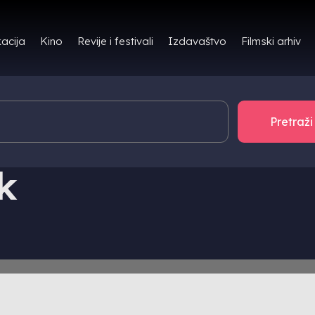
Filmski arhiv
acija
Kino
Revije i festivali
Izdavaštvo
TOR/ICA
k