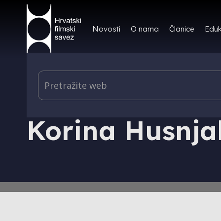
Novosti
O nama
Članice
Eduk
IZDAVAŠTVO - HRVATSKI FILMSKI LJETOPIS - AU
Korina Husnja