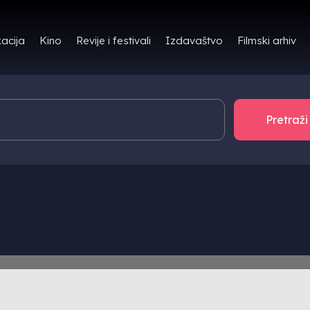
Filmski arhiv
acija
Kino
Revije i festivali
Izdavaštvo
TOR/ICA