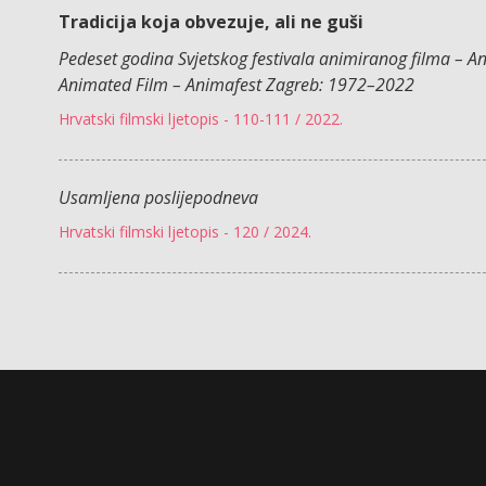
Tradicija koja obvezuje, ali ne guši
Pedeset godina Svjetskog festivala animiranog filma – An
Animated Film – Animafest Zagreb: 1972–2022
Hrvatski filmski ljetopis - 110-111 / 2022.
Usamljena poslijepodneva
Hrvatski filmski ljetopis - 120 / 2024.