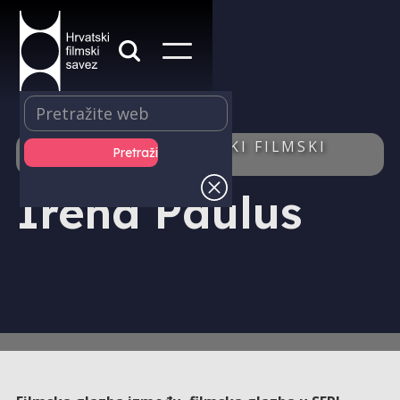
IZDAVAŠTVO - HRVATSKI FILMSKI
LJETOPIS - AUTOR/ICA
Irena Paulus