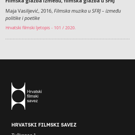
Filmska glazba između, filmska glazba u SFRJ
Maja Vasiljević, 2016,
Filmska muzika u SFRJ – između
politike i poetike
Hrvatski filmski ljetopis - 101 / 2020.
HRVATSKI FILMSKI SAVEZ