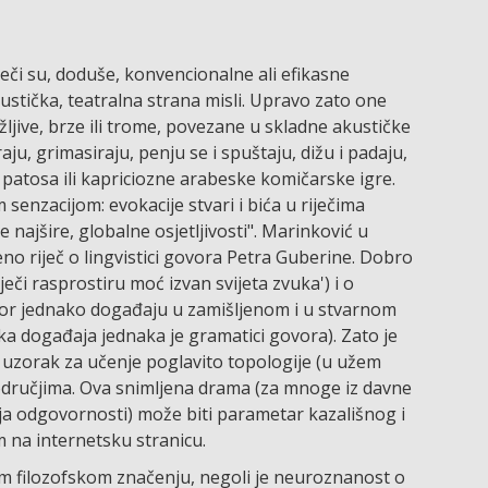
ječi su, doduše, konvencionalne ali efikasne
stička, teatralna strana misli. Upravo zato one
jažljive, brze ili trome, povezane u skladne akustičke
iraju, grimasiraju, penju se i spuštaju, dižu i padaju,
 patosa ili kapriciozne arabeske komičarske igre.
 senzacijom: evokacije stvari i bića u riječima
 najšire, globalne osjetljivosti". Marinković u
no riječ o lingvistici govora Petra Guberine. Dobro
riječi rasprostiru moć izvan svijeta zvuka') i o
govor jednako događaju u zamišljenom i u stvarnom
ika događaja jednaka je gramatici govora). Zato je
ća uzorak za učenje poglavito topologije (u užem
područjima. Ova snimljena drama (za mnoge iz davne
aja odgovornosti) može biti parametar kazališnog i
m na internetsku stranicu.
om filozofskom značenju, negoli je neuroznanost o