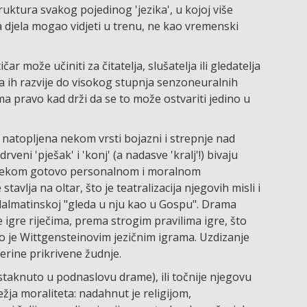
ruktura svakog pojedinog 'jezika', u kojoj više
 djela mogao vidjeti u trenu, ne kao vremenski
ar može učiniti za čitatelja, slušatelja ili gledatelja
 Da ih razvije do visokog stupnja senzoneuralnih
 pravo kad drži da se to može ostvariti jedino u
a natopljena nekom vrsti bojazni i strepnje nad
 'pješak' i 'konj' (a nadasve 'kralj'!) bivaju
i nekom gotovo personalnom i moralnom
tavlja na oltar, što je teatralizacija njegovih misli i
almatinskoj "gleda u nju kao u Gospu". Drama
e igre riječima, prema strogim pravilima igre, što
dno je Wittgensteinovim jezičnim igrama. Uzdizanje
Jerine prikrivene žudnje.
staknuto u podnaslovu drame), ili točnije njegovu
ežja moraliteta: nadahnut je religijom,