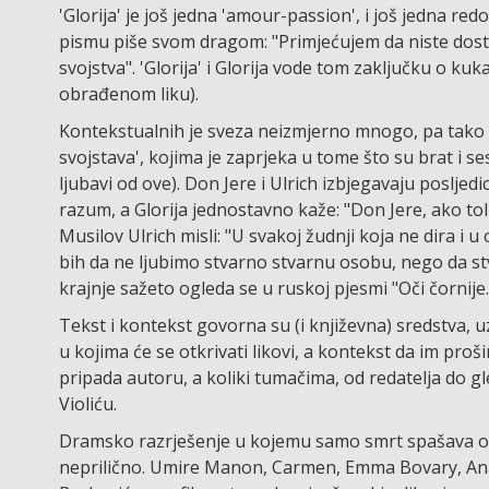
'Glorija' je još jedna 'amour-passion', i još jedna r
pismu piše svom dragom: "Primjećujem da niste dosto
svojstva". 'Glorija' i Glorija vode tom zaključku o k
obrađenom liku).
Kontekstualnih je sveza neizmjerno mnogo, pa tako i
svojstava', kojima je zaprjeka u tome što su brat i s
ljubavi od ove). Don Jere i Ulrich izbjegavaju posljedi
razum, a Glorija jednostavno kaže: "Don Jere, ako tol
Musilov Ulrich misli: "U svakoj žudnji koja ne dira i u 
bih da ne ljubimo stvarno stvarnu osobu, nego da st
krajnje sažeto ogleda se u ruskoj pjesmi "Oči čornije. K
Tekst i kontekst govorna su (i književna) sredstva,
u kojima će se otkrivati likovi, a kontekst da im prošir
pripada autoru, a koliki tumačima, od redatelja do gled
Violiću.
Dramsko razrješenje u kojemu samo smrt spašava od '
neprilično. Umire Manon, Carmen, Emma Bovary, Ana Ka