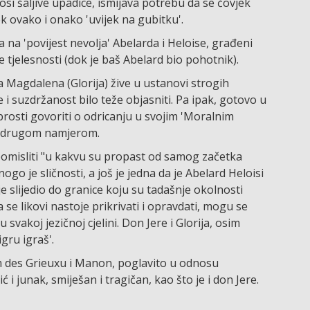
si šaljive upadice, ismijava potrebu da se čovjek
ek ovako i onako 'uvijek na gubitku'.
a na 'povijest nevolja' Abelarda i Heloise, građeni
tjelesnosti (dok je baš Abelard bio pohotnik).
a Magdalena (Glorija) žive u ustanovi strogih
e i suzdržanost bilo teže objasniti. Pa ipak, gotovo u
rosti govoriti o odricanju u svojim 'Moralnim
, s drugom namjerom.
pomisliti "u kakvu su propast od samog začetka
go je sličnosti, a još je jedna da je Abelard Heloisi
je slijedio do granice koju su tadašnje okolnosti
a se likovi nastoje prikrivati i opravdati, mogu se
 svakoj jezičnoj cjelini. Don Jere i Glorija, osim
igru igraš'.
m des Grieuxu i Manon, poglavito u odnosu
ć i junak, smiješan i tragičan, kao što je i don Jere.