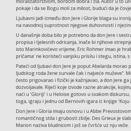
moralizatorstvom, borbom dobra i zla. Autor u to uno
pokaje i da se Bogu moli za milost, budući da je čovj
Ljubavni jadi između don Jere i Glorije blaga su ironij
na navodnoj suprotnost njegove duhovnosti i njezine 
U današnje doba bilo je potrebno da don Jere i sestr
propisa i tjelesnih odricanja, inače bi njihove strepnj
isto Marinkovićevo vrijeme, Eric Rohmer imao je hrab
pričama' ne koristeći vanjsku prisilu i stegu, istina
Pateći od ljubavi don Jere je poput Abelarda morao 
ljudskog roda žene survale čak i najveće muževe". Mno
često prigovarao i fizički je kažnjavao, a don Jere ga 
dozvoljavale. Riječi koje izvode razne atrakcije, kojim
naći u 'Gloriji' i u Heloise gotovo u svakom diskursu, u
toga, igraju i jednu od Bernovih igara iz knjige 'Koju 
Don Jere i Gloria imaju osnovu i u Abbe Prevostovo
romantičnog stila i grubosti zbilje. Des Grieux je slabi
Manon naziva bludnicom i još se čvršće uz nju veže.