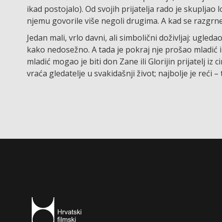
ikad postojalo). Od svojih prijatelja rado je skupljao
njemu govorile više negoli drugima. A kad se razgrne 
Jedan mali, vrlo davni, ali simbolični doživljaj: ugled
kako nedosežno. A tada je pokraj nje prošao mladić i 
mladić mogao je biti don Zane ili Glorijin prijatelj iz c
vraća gledatelje u svakidašnji život; najbolje je reći – t