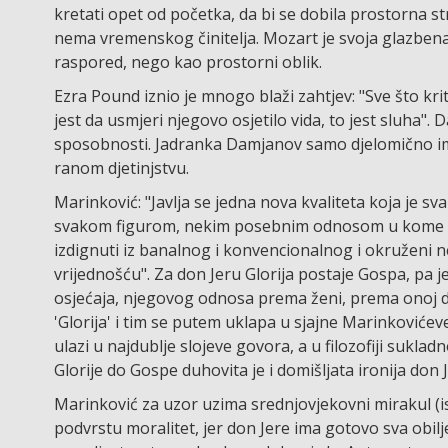
kretati opet od početka, da bi se dobila prostorna st
nema vremenskog činitelja. Mozart je svoja glazbena
raspored, nego kao prostorni oblik.
Ezra Pound iznio je mnogo blaži zahtjev: "Sve što kritič
jest da usmjeri njegovo osjetilo vida, to jest sluha".
sposobnosti. Jadranka Damjanov samo djelomično ima
ranom djetinjstvu.
Marinković: "Javlja se jedna nova kvaliteta koja je sv
svakom figurom, nekim posebnim odnosom u kome drveni
izdignuti iz banalnog i konvencionalnog i okružen
vrijednošću". Za don Jeru Glorija postaje Gospa, pa je s
osjećaja, njegovog odnosa prema ženi, prema onoj d
'Glorija' i tim se putem uklapa u sjajne Marinkovićev
ulazi u najdublje slojeve govora, a u filozofiji sukla
Glorije do Gospe duhovita je i domišljata ironija don 
Marinković za uzor uzima srednjovjekovni mirakul (i
podvrstu moralitet, jer don Jere ima gotovo sva obilj