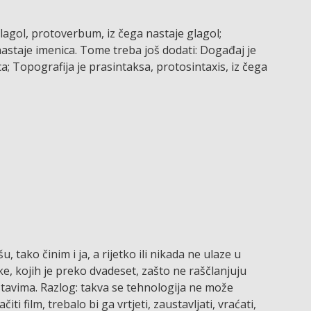
agol, protoverbum, iz čega nastaje glagol;
astaje imenica. Tome treba još dodati: Događaj je
a; Topografija je prasintaksa, protosintaxis, iz čega
, tako činim i ja, a rijetko ili nikada ne ulaze u
ke, kojih je preko dvadeset, zašto ne raščlanjuju
ustavima. Razlog: takva se tehnologija ne može
ti film, trebalo bi ga vrtjeti, zaustavljati, vraćati,