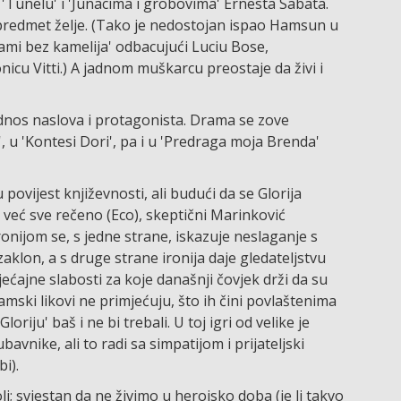
'Tunelu' i 'Junacima i grobovima' Ernesta Sabata.
 predmet želje. (Tako je nedostojan ispao Hamsun u
'Dami bez kamelija' odbacujući Luciu Bose,
cu Vitti.) A jadnom muškarcu preostaje da živi i
 odnos naslova i protagonista. Drama se zove
n', u 'Kontesi Dori', pa i u 'Predraga moja Brenda'
povijest književnosti, ali budući da se Glorija
 već sve rečeno (Eco), skeptični Marinković
Ironijom se, s jedne strane, iskazuje neslaganje s
aklon, a s druge strane ironija daje gledateljstvu
ećajne slabosti za koje današnji čovjek drži da su
amski likovi ne primjećuju, što ih čini povlaštenima
loriju' baš i ne bi trebali. U toj igri od velike je
bavnike, ali to radi sa simpatijom i prijateljski
i).
i; svjestan da ne živimo u herojsko doba (je li takvo