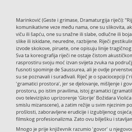
Marinković (Geste i grimase, Dramaturgija riječi): "Ri
komunikativne veze među nama, one su slikovita, aku
viču ili šapću, one su snažne ili slabe, odlučne ili bo
slike ili iskidane, neuredne, razbijene. Riječi gestikul
izvode skokove, piruete, one opisuju linije tragičnog
Sva ta koreografija riječi ne ostaje čistom akustičkom
rasprostiru svoju moć izvan svijeta zvuka na područje
fusnoti spominje de Saussurea, ali je ovdje prvenstve
su se poznavali i surađivali. Riječ je o spaciocepciji ('
'gramatici prostora', jer se djelovanje, mišljenje i 
prostoru, po istim pravilima, istoj gramatici (gramat
ovo televizijsko uprizorenje 'Glorije' Božidara Violi
smislu mizanscene), a zatim režije u svim njezinim 
prošlosti, zaboravljene erudicije i izgubljenog osjeć
filmskog profesionalizma. Zato ovu bilješku i stavlja
Mnogo je prije književnik razumio 'govor' u njegov