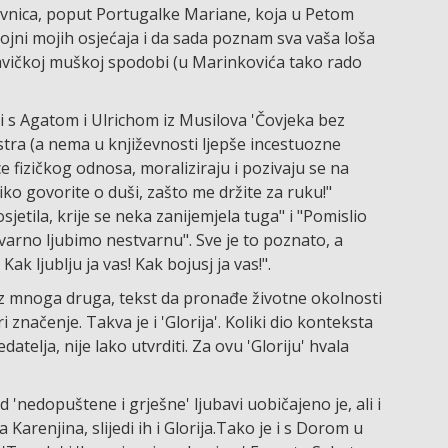
edovnica, poput Portugalke Mariane, koja u Petom
jni mojih osjećaja i da sada poznam sva vaša loša
ukavičkoj muškoj spodobi (u Marinkovića tako rado
 s Agatom i Ulrichom iz Musilova 'Čovjeka bez
estra (a nema u književnosti ljepše incestuozne
ce fizičkog odnosa, moraliziraju i pozivaju se na
iko govorite o duši, zašto me držite za ruku!"
osjetila, krije se neka zanijemjela tuga" i "Pomislio
varno ljubimo nestvarnu". Sve je to poznato, a
ak ljublju ja vas! Kak bojusj ja vas!".
 uz mnoga druga, tekst da pronađe životne okolnosti
i značenje. Takva je i 'Glorija'. Koliki dio konteksta
atelja, nije lako utvrditi. Za ovu 'Gloriju' hvala
nedopuštene i grješne' ljubavi uobičajeno je, ali i
renjina, slijedi ih i Glorija.Tako je i s Dorom u