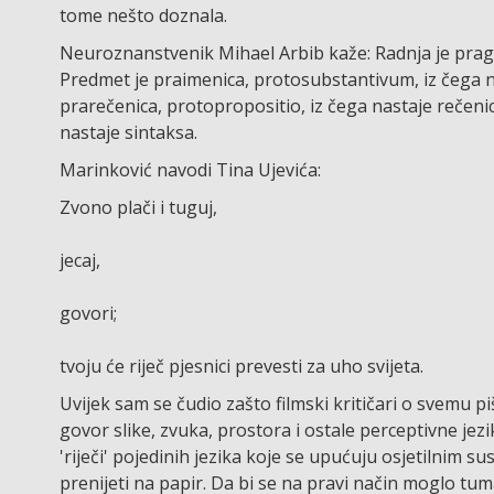
tome nešto doznala.
Neuroznanstvenik Mihael Arbib kaže: Radnja je pragl
Predmet je praimenica, protosubstantivum, iz čega n
prarečenica, protopropositio, iz čega nastaje rečenic
nastaje sintaksa.
Marinković navodi Tina Ujevića:
Zvono plači i tuguj,
jecaj,
govori;
tvoju će riječ pjesnici prevesti za uho svijeta.
Uvijek sam se čudio zašto filmski kritičari o svemu pišu
govor slike, zvuka, prostora i ostale perceptivne jezi
'riječi' pojedinih jezika koje se upućuju osjetilnim s
prenijeti na papir. Da bi se na pravi način moglo tumači