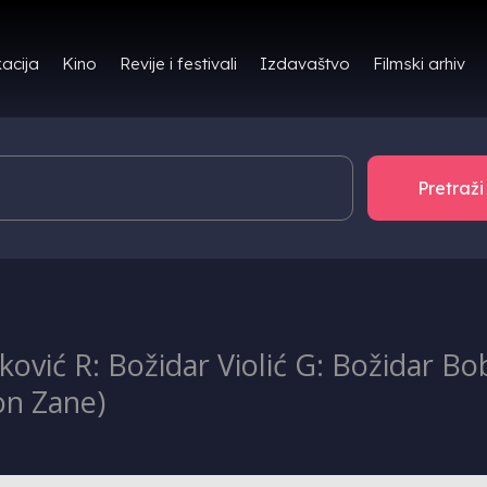
Filmski arhiv
acija
Kino
Revije i festivali
Izdavaštvo
vić R: Božidar Violić G: Božidar Boba
don Zane)