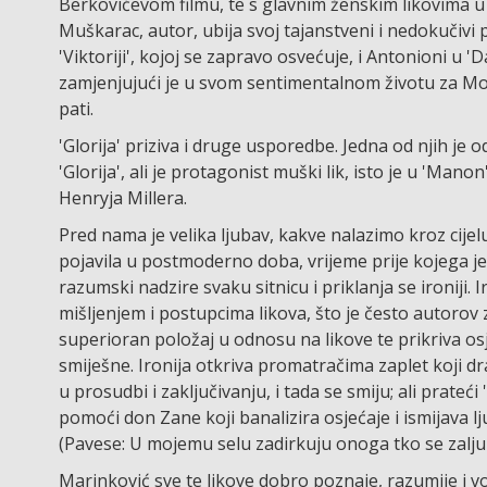
Berkovićevom filmu, te s glavnim ženskim likovima u 
Muškarac, autor, ubija svoj tajanstveni i nedokučivi
'Viktoriji', kojoj se zapravo osvećuje, i Antonioni u 
zamjenjujući je u svom sentimentalnom životu za Moni
pati.
'Glorija' priziva i druge usporedbe. Jedna od njih je
'Glorija', ali je protagonist muški lik, isto je u 'Mano
Henryja Millera.
Pred nama je velika ljubav, kakve nalazimo kroz cijelu 
pojavila u postmoderno doba, vrijeme prije kojega je
razumski nadzire svaku sitnicu i priklanja se ironiji. 
mišljenjem i postupcima likova, što je često autorov z
superioran položaj u odnosu na likove te prikriva osj
smiješne. Ironija otkriva promatračima zaplet koji dr
u prosudbi i zaključivanju, i tada se smiju; ali prateći 'G
pomoći don Zane koji banalizira osjećaje i ismijava lju
(Pavese: U mojemu selu zadirkuju onoga tko se zaljub
Marinković sve te likove dobro poznaje, razumije i vol