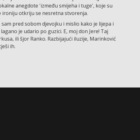
 lokalne anegdote 'između smijeha i tuge', koje su
ironiju otkriju se nesretna stvorenja.
ao sam pred sobom djevojku i mislio kako je lijepa i
lagano je udario po guzici. E, moj don Jere! Taj
irkusa, ili šjor Ranko. Razbijajući iluzije, Marinković
ješi ih.