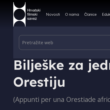
Novosti
O nama
Članice
Eduk
KOLUMNE
Bilješke za je
Orestiju
(Appunti per una Orestiade africa