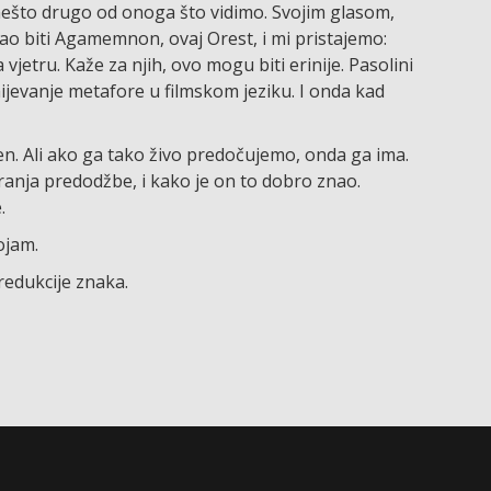
i nešto drugo od onoga što vidimo. Svojim glasom,
ogao biti Agamemnon, ovaj Orest, i mi pristajemo:
 vjetru. Kaže za njih, ovo mogu biti erinije. Pasolini
jevanje metafore u filmskom jeziku. I onda kad
ljen. Ali ako ga tako živo predočujemo, onda ga ima.
aranja predodžbe, i kako je on to dobro znao.
.
ojam.
 redukcije znaka.