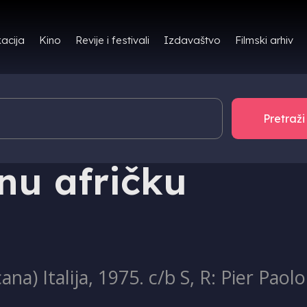
Filmski arhiv
acija
Kino
Revije i festivali
Izdavaštvo
dnu afričku
na) Italija, 1975. c/b S, R: Pier Pao