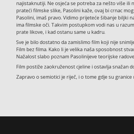
najistaknutiji. Ne osjeća se potreba za nešto više il
prateći filmske slike, Pasolini kaže, ovaj bi crnac m
Pasolini, imaš pravo. Vidimo prijeteće šibanje biljki na
ima filmske oči. Takvim postupkom vodi nas u razumi
prate likove, i kad ostanu same u kadru.
Sve je bilo dostatno da zamislimo film koji nije snim
Film bez filma. Kako li je velika naša sposobnost stv
Nažalost slabo poznam Pasolinijeve teorijske radove
Film postiže zaokruženost cjeline i ostavlja snažan d
Zapravo o semiotici je riječ, i o tome gdje su granice