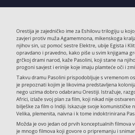
Orestija je zajedničko ime za Eshilovu trilogiju u kojoj
zavjeri protiv muža Agamemnona, mikenskoga kralja, d
njihov sin, uz pomoć sestre Elektre, ubije Egista i K
opravdano i pravedno, kako piše u svim knjigama grč
grčkoj drami narod, kaže Pasolini, koji stane na njih
progoni savjest i erinije koje imaju plamteće oči i 
Takvu dramu Pasolini prispodobljuje s vremenom osl
je prepoznati kojim je likovima predstavljena kolonijal
nego uzima dobro odabranu Orestiji. Istražuje, razgo
Africi, izlaže svoj plan za film, koji nikad nije ostvar
bilješke za film o Indiji. Iskazuje svoje komunistič
Velika, plemenita, naivna i k tome indoktrinirana Paso
Možda je ovo jedan od prvih konceptualnih filmova ve
je mnogo filmova koji govore o pripremanju i snimanju