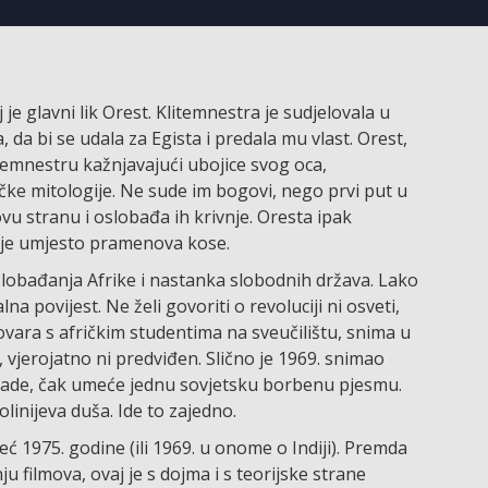
 je glavni lik Orest. Klitemnestra je sudjelovala u
a bi se udala za Egista i predala mu vlast. Orest,
litemnestru kažnjavajući ubojice svog oca,
ke mitologije. Ne sude im bogovi, nego prvi put u
ovu stranu i oslobađa ih krivnje. Oresta ipak
zmije umjesto pramenova kose.
obađanja Afrike i nastanka slobodnih država. Lako
na povijest. Ne želi govoriti o revoluciji ni osveti,
vara s afričkim studentima na sveučilištu, snima u
en, vjerojatno ni predviđen. Slično je 1969. snimao
ke nade, čak umeće jednu sovjetsku borbenu pjesmu.
linijeva duša. Ide to zajedno.
ć 1975. godine (ili 1969. u onome o Indiji). Premda
 filmova, ovaj je s dojma i s teorijske strane