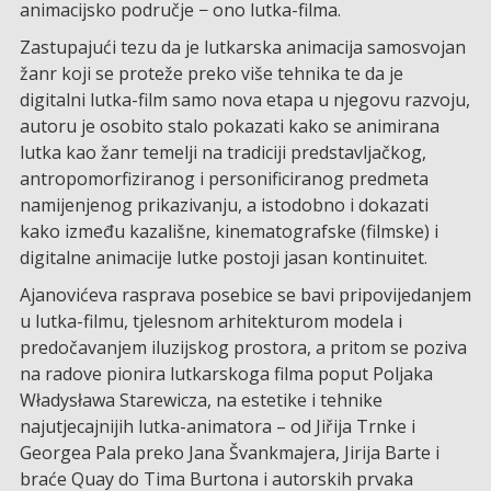
animacijsko područje − ono lutka-filma.
Zastupajući tezu da je lutkarska animacija samosvojan
žanr koji se proteže preko više tehnika te da je
digitalni lutka-film samo nova etapa u njegovu razvoju,
autoru je osobito stalo pokazati kako se animirana
lutka kao žanr temelji na tradiciji predstavljačkog,
antropomorfiziranog i personificiranog predmeta
namijenjenog prikazivanju, a istodobno i dokazati
kako između kazališne, kinematografske (filmske) i
digitalne animacije lutke postoji jasan kontinuitet.
Ajanovićeva rasprava posebice se bavi pripovijedanjem
u lutka-filmu, tjelesnom arhitekturom modela i
predočavanjem iluzijskog prostora, a pritom se poziva
na radove pionira lutkarskoga filma poput Poljaka
Władysława Starewicza, na estetike i tehnike
najutjecajnijih lutka-animatora – od Jiřija Trnke i
Georgea Pala preko Jana Švankmajera, Jirija Barte i
braće Quay do Tima Burtona i autorskih prvaka