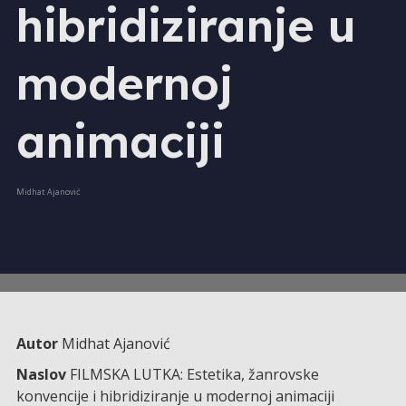
hibridiziranje u
modernoj
animaciji
Midhat Ajanović
Autor
Midhat Ajanović
Naslov
FILMSKA LUTKA: Estetika, žanrovske
konvencije i hibridiziranje u modernoj animaciji