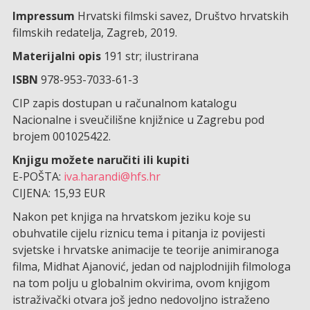
Impressum
Hrvatski filmski savez, Društvo hrvatskih
filmskih redatelja, Zagreb, 2019.
Materijalni opis
191 str; ilustrirana
ISBN
978-953-7033-61-3
CIP zapis dostupan u računalnom katalogu
Nacionalne i sveučilišne knjižnice u Zagrebu pod
brojem 001025422.
Knjigu možete naručiti ili kupiti
E-POŠTA:
iva.harandi@hfs.hr
CIJENA: 15,93 EUR
Nakon pet knjiga na hrvatskom jeziku koje su
obuhvatile cijelu riznicu tema i pitanja iz povijesti
svjetske i hrvatske animacije te teorije animiranoga
filma, Midhat Ajanović, jedan od najplodnijih filmologa
na tom polju u globalnim okvirima, ovom knjigom
istraživački otvara još jedno nedovoljno istraženo