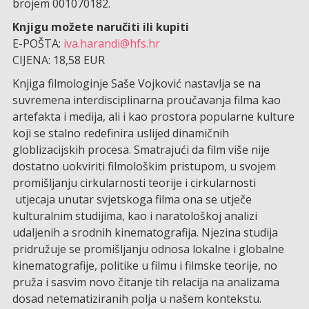
brojem 001070182.
Knjigu možete naručiti ili kupiti
E-POŠTA:
iva.harandi@hfs.hr
CIJENA: 18,58 EUR
Knjiga filmologinje Saše Vojković nastavlja se na
suvremena interdisciplinarna proučavanja filma kao
artefakta i medija, ali i kao prostora popularne kulture
koji se stalno redefinira uslijed dinamičnih
globlizacijskih procesa. Smatrajući da film više nije
dostatno uokviriti filmološkim pristupom, u svojem
promišljanju cirkularnosti teorije i cirkularnosti
utjecaja unutar svjetskoga filma ona se utječe
kulturalnim studijima, kao i naratološkoj analizi
udaljenih a srodnih kinematografija. Njezina studija
pridružuje se promišljanju odnosa lokalne i globalne
kinematografije, politike u filmu i filmske teorije, no
pruža i sasvim novo čitanje tih relacija na analizama
dosad netematiziranih polja u našem kontekstu.