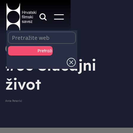
IZDAVAŠTVO - DVD
#06 Slučajni
život
Ante Peterlić