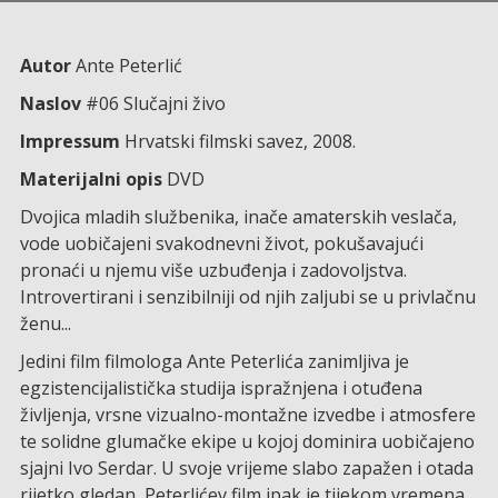
Autor
Ante Peterlić
Naslov
#06 Slučajni živo
Impressum
Hrvatski filmski savez, 2008.
Materijalni opis
DVD
Dvojica mladih službenika, inače amaterskih veslača,
vode uobičajeni svakodnevni život, pokušavajući
pronaći u njemu više uzbuđenja i zadovoljstva.
Introvertirani i senzibilniji od njih zaljubi se u privlačnu
ženu...
Jedini film filmologa Ante Peterlića zanimljiva je
egzistencijalistička studija ispražnjena i otuđena
življenja, vrsne vizualno-montažne izvedbe i atmosfere
te solidne glumačke ekipe u kojoj dominira uobičajeno
sjajni Ivo Serdar. U svoje vrijeme slabo zapažen i otada
rijetko gledan, Peterlićev film ipak je tijekom vremena