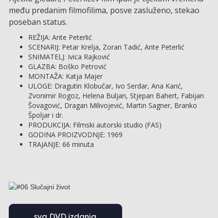
među predanim filmofilima, posve zasluženo, stekao
poseban status.
REŽIJA: Ante Peterlić
SCENARIJ: Petar Krelja, Zoran Tadić, Ante Peterlić
SNIMATELJ: Ivica Rajković
GLAZBA: Boško Petrović
MONTAŽA: Katja Majer
ULOGE: Dragutin Klobučar, Ivo Serdar, Ana Karić,
Zvonimir Rogoz, Helena Buljan, Stjepan Bahert, Fabijan
Šovagović, Dragan Milivojević, Martin Sagner, Branko
Špoljar i dr.
PRODUKCIJA: Filmski autorski studio (FAS)
GODINA PROIZVODNJE: 1969
TRAJANJE: 66 minuta
sva DVD izdanja