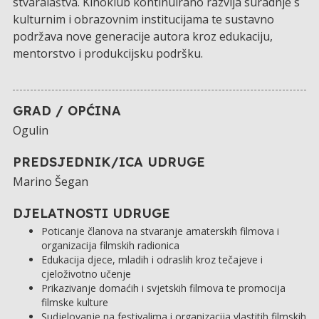
stvaralaštva. Kinoklub kontinuirano razvija suradnje s
kulturnim i obrazovnim institucijama te sustavno
podržava nove generacije autora kroz edukaciju,
mentorstvo i produkcijsku podršku.
GRAD / OPĆINA
Ogulin
PREDSJEDNIK/ICA UDRUGE
Marino Šegan
DJELATNOSTI UDRUGE
Poticanje članova na stvaranje amaterskih filmova i
organizacija filmskih radionica
Edukacija djece, mladih i odraslih kroz tečajeve i
cjeloživotno učenje
Prikazivanje domaćih i svjetskih filmova te promocija
filmske kulture
Sudjelovanje na festivalima i organizacija vlastitih filmskih