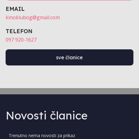
EMAIL
kinoklubog@gmail.com
TELEFON
097 920-1627
sve članice
Novosti članice
Trenutno nema novosti za prikaz