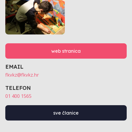
web stranica
EMAIL
fkvkz@fkvkz.hr
TELEFON
01 400 1565
sve članice