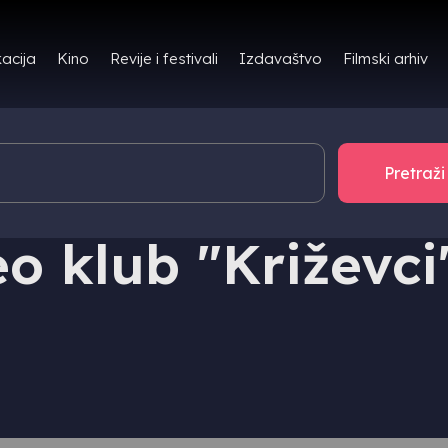
Filmski arhiv
acija
Kino
Revije i festivali
Izdavaštvo
o klub "Križevci