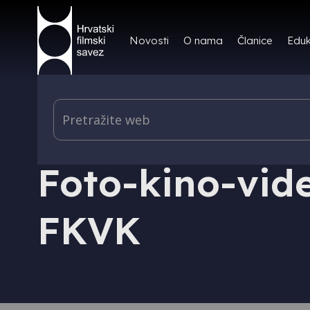
Novosti
O nama
Članice
Eduk
ČLANICA
Foto-kino-vide
FKVK