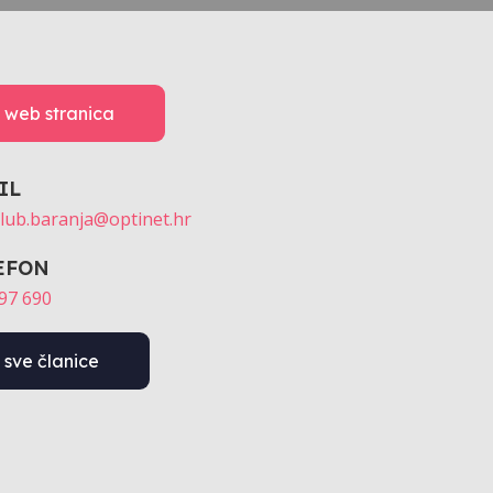
web stranica
IL
lub.baranja@optinet.hr
EFON
97 690
sve članice