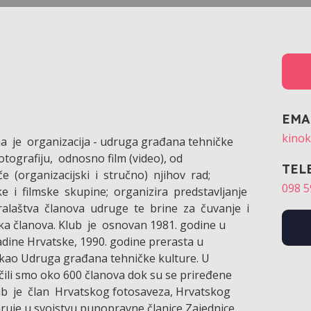
EMA
kinok
na je organizacija - udruga građana tehničke
tografiju, odnosno film (video), od
TEL
e (organizacijski i stručno) njihov rad;
098 5
ke i filmske skupine; organizira predstavljanje
varalaštva članova udruge te brine za čuvanje i
daka članova. Klub je osnovan 1981. godine u
adine Hrvatske, 1990. godine prerasta u
e kao Udruga građana tehničke kulture. U
čili smo oko 600 članova dok su se priređene
Klub je član Hrvatskog fotosaveza, Hrvatskog
varuje u svojstvu punopravne članice Zajednice