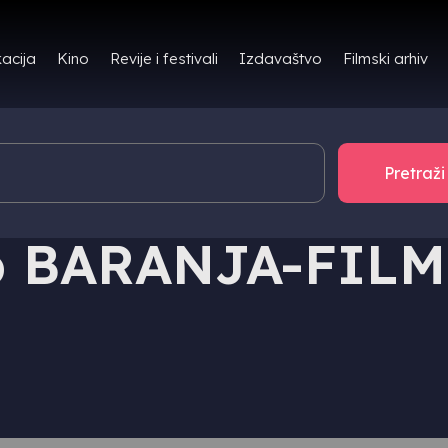
Filmski arhiv
acija
Kino
Revije i festivali
Izdavaštvo
ub BARANJA-FILM