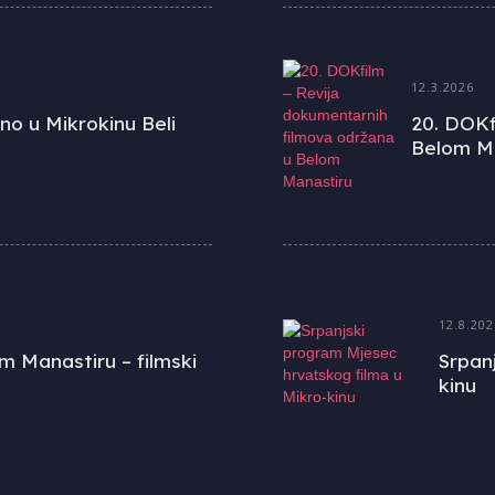
12.3.2026
o u Mikrokinu Beli
20. DOKf
Belom M
12.8.202
m Manastiru – filmski
Srpan
kinu