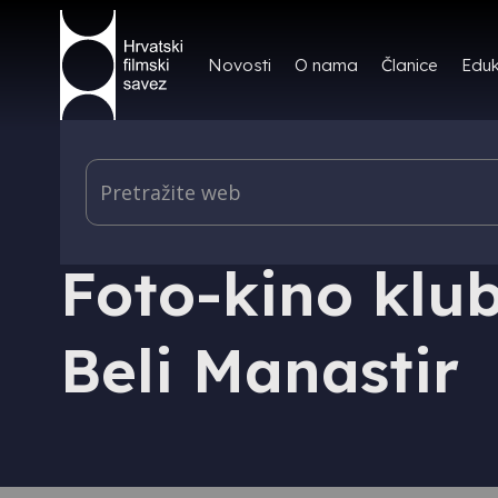
Novosti
O nama
Članice
Eduk
ČLANICA
Foto-kino kl
Beli Manastir