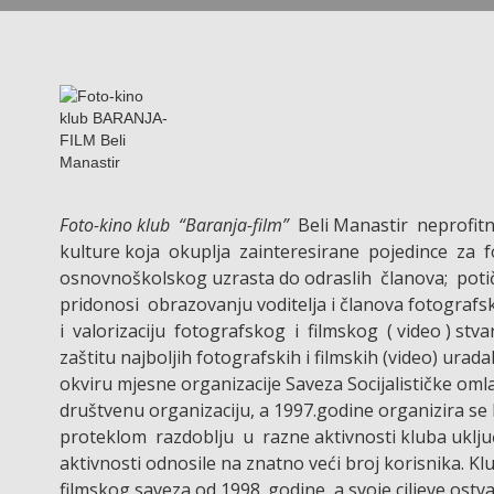
Foto-kino klub “Baranja-film”
Beli Manastir neprofit
kulture koja okuplja zainteresirane pojedince za fo
osnovnoškolskog uzrasta do odraslih članova; potič
pridonosi obrazovanju voditelja i članova fotografs
i valorizaciju fotografskog i filmskog ( video ) st
zaštitu najboljih fotografskih i filmskih (video) ura
okviru mjesne organizacije Saveza Socijalističke oml
društvenu organizaciju, a 1997.godine organizira s
proteklom razdoblju u razne aktivnosti kluba uklju
aktivnosti odnosile na znatno veći broj korisnika. 
filmskog saveza od 1998. godine, a svoje ciljeve ost